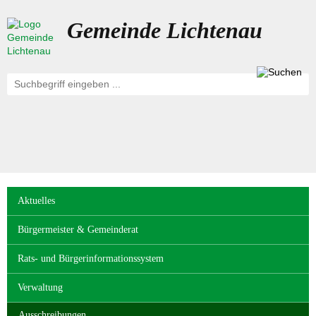
Gemeinde Lichtenau
Navigation
Aktuelles
überspringen
Bürgermeister & Gemeinderat
Rats- und Bürgerinformationssystem
Verwaltung
Ausschreibungen