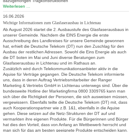
dazugehörigen Tragkonstruktionen
Wartung
Weiterlesen …
Fußgängerbrücke
16.06.2026
Sachsenburg,
OT
Wichtige Informationen zum Glasfaserausbau in Lichtenau
Biensdorf
Ab August 2026 startet die 2. Ausbaustufe des Glasfaserausbaus in
unserer Gemeinde. Nachdem die EINS Energie die erste
Ausschreibung des Landkreises für unsere Gemeinde gewonnen
hat, erhielt die Deutsche Telekom (DT) nun den Zuschlag für den
Ausbau der restlichen Adressen. Sowohl die Eins Energie als auch
die DT boten im Mai und Juni diverse Beratungen zum
Glasfaserausbau in Lichtenau und im Rathaus an.
Zusätzlich wird durch Telekommunikationsanbieter aktiv in die
Aquise für Verträge gegangen. Die Deutsche Telekom informierte
uns, dass in deren Auftrag Vertriebsmitarbeiter der Ranger
Marketing & Vertriebs GmbH in Lichtenau unterwegs sind. Über die
bundesweite Hotline der Marketingfirma 0800 3309765 kann man
sich über die Richtigkeit der Personen, die sich ausweisen müssen,
vergewissern. Ebenfalls teilte die Deutsche Telekom (DT) mit, dass
auch Kooperationspartner wie z.B. 1&1, ebenfalls in die Aquise
gehen. Diese setzen auf die Netz-Strukturen der DT auf und
vermarkten ihre eigenen Produkte. Für die Bürgerinnen und Bürger
hat dies den Vorteil, dass von Anfang an Wettbewerb herrscht und
man sich für das am besten geeignete Produkte entscheiden kann.