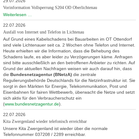
29.07.2026
Vorinformation Vollsperrung S204 OD Oberlichtenau
Vorinformation
Weiterlesen …
Vollsperrung
22.07.2026
S204
OD
Ausfall von Internet und Telefon in Lichtenau
Oberlichtenau
Auf Grund eines Kabelschadens bei Bauarbeiten im OT Ottendorf
sind viele Lichtenauer seit ca. 2 Wochen ohne Telefon und Internet.
Heute erhielten wir die Information, dass die Behebung des
Schadens laufe, es aber leider zu Verzögerungen käme. Anfragen
sind bitte ausschließlich an den betroffenen Anbieter zu richten. Auf
Grund der aktuellen Nachfragen weisen wir auch darauf hin, dass
die
Bundesnetzagentur (BNetzA)
die zentrale
Regulierungsbehörde Deutschlands für die Netzinfrastruktur ist. Sie
sorgt in den Märkten für Energie, Telekommunikation, Post und
Eisenbahnen für fairen Wettbewerb, überwacht die Netze und setzt
sich aktiv für den Verbraucherschutz ein
(
www.bundesnetzagentur.de
).
22.07.2026
Kita Zwergenland wieder telefonisch erreichbar
Unsere Kita Zwergenland ist wieder über die normale
Telefonnummer 037208 / 2289 erreichbar.