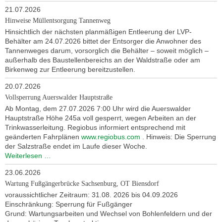
21.07.2026
Hinweise Müllentsorgung Tannenweg
Hinsichtlich der nächsten planmäßigen Entleerung der LVP-
Behälter am 24.07.2026 bittet der Entsorger die Anwohner des
Tannenweges darum, vorsorglich die Behälter – soweit möglich –
außerhalb des Baustellenbereichs an der Waldstraße oder am
Birkenweg zur Entleerung bereitzustellen.
20.07.2026
Vollsperrung Auerswalder Hauptstraße
Ab Montag, dem 27.07.2026 7:00 Uhr wird die Auerswalder
Hauptstraße Höhe 245a voll gesperrt, wegen Arbeiten an der
Trinkwasserleitung. Regiobus informiert entsprechend mit
geänderten Fahrplänen
www.regiobus.com
. Hinweis: Die Sperrung
der Salzstraße endet im Laufe dieser Woche.
Vollsperrung
Weiterlesen …
Auerswalder
23.06.2026
Hauptstraße
Wartung Fußgängerbrücke Sachsenburg, OT Biensdorf
voraussichtlicher Zeitraum: 31.08. 2026 bis 04.09.2026
Einschränkung: Sperrung für Fußgänger
Grund: Wartungsarbeiten und Wechsel von Bohlenfeldern und der