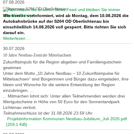
07.08.2026
Vollsperrung S204 OD Oberlichtenau
Wie bereits vorinformiert, wird ab Montag, dem 10.08.2026 die
Autobahnbrücke auf der S204 OD Oberlichtenau bis
einschließlich 14.08.2026 voll gesperrt. Bitte richten Sie sich
darauf ein.
Vollsperrung
Weiterlesen …
S204
30.07.2026
OD
Oberlichtenau
10 Jahre Nestbau-Zentrale Mittelsachsen
Zukunftsimpuls für die Region abgeben und Familiengutschein
gewinnen
Unter dem Motto „10 Jahre Nestbau – 10 Zukunftsimpulse für
Mittelsachsen“ sind Bürgerinnen und Bürger dazu eingeladen, ihre
Ideen und Wünsche für die weitere Entwicklung der Region
einzubringen. ...
... Mitmachen lohnt sich: Unter allen Teilnehmenden werden drei
Wertgutscheine in Höhe von 50 Euro für den Sonnenlandpark
Lichtenau verlost.
Teilnahmeschluss ist der 31.08.2026 23.59 Uhr.
Projektinformation Kommunen Nestbau-Jubiläum_Juli 2026.pdf
(259,1 KiB)