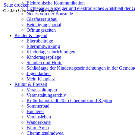
Elektronische Kommunikation
Seite drucken
Lichtenauer Anzeiger und elektronisches Amtsblatt der
© 2026 Gemeinde Lichtenau
Neues von der Baustelle
Glasfaserausbau
Beteiligungsportal
Öffnungszeiten
Kinder & Jugend
Elternbeiträge
Elternmitwirkung
Kindertageseinrichtungen
Kindertagespflege
Schulen und Horte
Schließtage der Kindertageseinrichtungen in der Gemein
Jugendarbeit
Mein Kitaplatz
Kultur & Freizeit
Veranstaltungen
Veranstaltungsarchiv
Kulturhauptstadt 2025 Chemnitz und Region
Sommerbad
Bücherei
Vereinsleben
Wanderkarte
Fähre Anna
Chemnitztalradweg