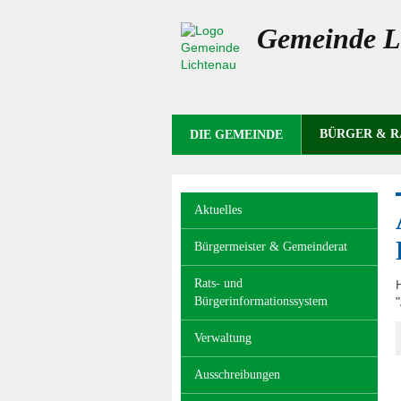
Gemeinde L
NAVIGATION
BÜRGER & 
DIE GEMEINDE
ÜBERSPRINGEN
Navigation
Aktuelles
überspringen
Bürgermeister & Gemeinderat
Rats- und
Bürgerinformationssystem
Z
Verwaltung
Ausschreibungen