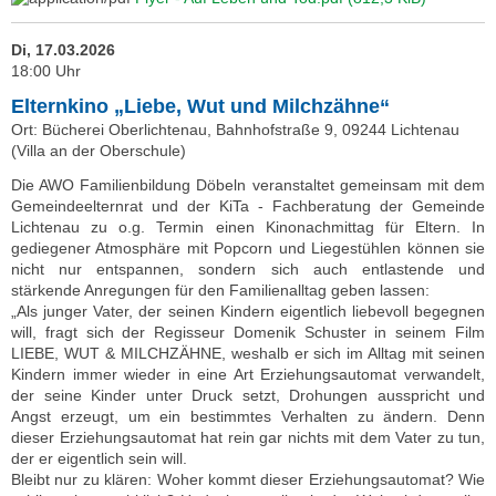
Di, 17.03.2026
18:00 Uhr
Elternkino „Liebe, Wut und Milchzähne“
Ort: Bücherei Oberlichtenau, Bahnhofstraße 9, 09244 Lichtenau
(Villa an der Oberschule)
Die AWO Familienbildung Döbeln veranstaltet gemeinsam mit dem
Gemeindeelternrat und der KiTa - Fachberatung der Gemeinde
Lichtenau zu o.g. Termin einen Kinonachmittag für Eltern. In
gediegener Atmosphäre mit Popcorn und Liegestühlen können sie
nicht nur entspannen, sondern sich auch entlastende und
stärkende Anregungen für den Familienalltag geben lassen:
„Als junger Vater, der seinen Kindern eigentlich liebevoll begegnen
will, fragt sich der Regisseur Domenik Schuster in seinem Film
LIEBE, WUT & MILCHZÄHNE, weshalb er sich im Alltag mit seinen
Kindern immer wieder in eine Art Erziehungsautomat verwandelt,
der seine Kinder unter Druck setzt, Drohungen ausspricht und
Angst erzeugt, um ein bestimmtes Verhalten zu ändern. Denn
dieser Erziehungsautomat hat rein gar nichts mit dem Vater zu tun,
der er eigentlich sein will.
Bleibt nur zu klären: Woher kommt dieser Erziehungsautomat? Wie