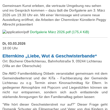
Gemeinsam Kunst erleben, die vertraute Umgebung neu sehen
und ins Gespräch kommen – dazu lädt die Dorfgalerie am 3. März
2026 um 19.30 Uhr ein. Mit einer Vernissage wird unsere neue
Ausstellung eröffnet, die Arbeiten der Chemnitzer Künstlerin Peggy
Albrecht präsentiert
Dorfgalerie März 2026.pdf
(175,4 KiB)
Di, 03.03.2026
18:00 Uhr
Elternkino „Liebe, Wut & Geschwisterbande“
Ort: Bücherei Oberlichtenau, Bahnhofstraße 9, 09244 Lichtenau
(Villa an der Oberschule)
Die AWO Familienbildung Döbeln veranstaltet gemeinsam mit dem
Gemeindeelternrat und der KiTa - Fachberatung der Gemeinde
Lichtenau zu o.g. Termin einen Kinonachmittag für Eltern. In
gediegener Atmosphäre mit Popcorn und Liegestühlen können sie
nicht nur entspannen, sondern sich auch entlastende und
stärkende Anregungen für den Familienalltag geben lassen:
“Wie hört dieser Geschwisterstreit nur auf?” Dieser Frage geht
Domenik Schuster als Filmemacher und Vater von drei Kindern in