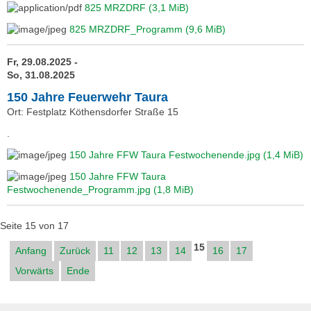
825 MRZDRF
(3,1 MiB)
825 MRZDRF_Programm
(9,6 MiB)
Fr, 29.08.2025 -
So, 31.08.2025
150 Jahre Feuerwehr Taura
Ort: Festplatz Köthensdorfer Straße 15
.
150 Jahre FFW Taura Festwochenende.jpg
(1,4 MiB)
150 Jahre FFW Taura
Festwochenende_Programm.jpg
(1,8 MiB)
Seite 15 von 17
15
Anfang
Zurück
11
12
13
14
16
17
Vorwärts
Ende
Navigation