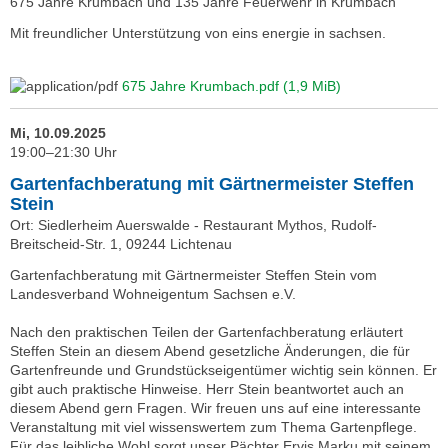
675 Jahre Krumbach und 135 Jahre Feuerwehr in Krumbach
Mit freundlicher Unterstützung von eins energie in sachsen.
675 Jahre Krumbach.pdf
(1,9 MiB)
Mi, 10.09.2025
19:00–21:30 Uhr
Gartenfachberatung mit Gärtnermeister Steffen
Stein
Ort: Siedlerheim Auerswalde - Restaurant Mythos, Rudolf-
Breitscheid-Str. 1, 09244 Lichtenau
Gartenfachberatung mit Gärtnermeister Steffen Stein vom
Landesverband Wohneigentum Sachsen e.V.
Nach den praktischen Teilen der Gartenfachberatung erläutert
Steffen Stein an diesem Abend gesetzliche Änderungen, die für
Gartenfreunde und Grundstückseigentümer wichtig sein können. Er
gibt auch praktische Hinweise. Herr Stein beantwortet auch an
diesem Abend gern Fragen. Wir freuen uns auf eine interessante
Veranstaltung mit viel wissenswertem zum Thema Gartenpflege.
Für das leibliche Wohl sorgt unser Pächter Ervis Marku mit seinem