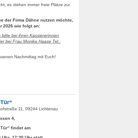
cht, es stehen immer freie Plätze zur
ce der Firma Dähne nutzen möchte,
r 2026 wie folgt an:
 bitte bei ihren Kassiererinnen
der bei Frau Monika Haase Tel.:
assenen Nachmittag mit Euch!
.
 Tür“
hofstraße 11, 09244 Lichtenau
assen 4,
Tür“ findet am
0 Uhr- 17:30 Uhr
statt.