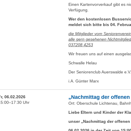
Einen Kartenvorverkauf gibt es ni
Verfügung.
Wer den kostenlosen Busservi
meldet sich bitte bis 04. Februa
die Mitglieder vom Seniorenverein
alle gern gesehenen Nichtmitglie
037208 4253
Wir freuen uns auf einen ausgel
Schwalle Helau
Der Seniorenclub Auerswalde e.V
i.A. Günter Marx
„Nachmittag der offenen
Fr, 06.02.2026
15:00–17:30 Uhr
Ort: Oberschule Lichtenau, Bahn
Liebe Eltern und Kinder der Kl
unser „Nachmittag der offenen 
06.02.2026 in der Zeit von 15:0