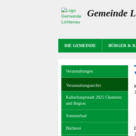
Gemeinde L
NAVIGATION
DIE GEMEINDE
BÜRGER & 
ÜBERSPRINGEN
Navigation
Veranstaltungen
überspringen
Veranstaltungsarchiv
Kulturhauptstadt 2025 Chemnitz
und Region
Sommerbad
Bücherei