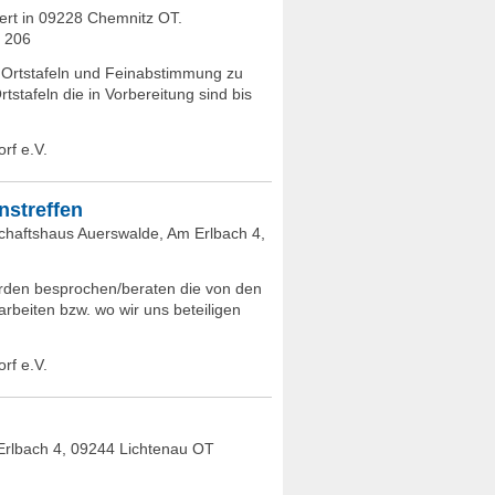
bert in 09228 Chemnitz OT.
e 206
 Ortstafeln und Feinabstimmung zu
tstafeln die in Vorbereitung sind bis
rf e.V.
nstreffen
chaftshaus Auerswalde, Am Erlbach 4,
rden besprochen/beraten die von den
rbeiten bzw. wo wir uns beteiligen
rf e.V.
Erlbach 4, 09244 Lichtenau OT