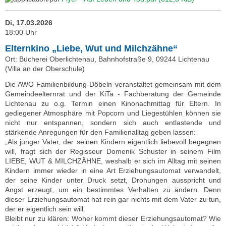
Di, 17.03.2026
18:00 Uhr
Elternkino „Liebe, Wut und Milchzähne“
Ort: Bücherei Oberlichtenau, Bahnhofstraße 9, 09244 Lichtenau
(Villa an der Oberschule)
Die AWO Familienbildung Döbeln veranstaltet gemeinsam mit dem
Gemeindeelternrat und der KiTa - Fachberatung der Gemeinde
Lichtenau zu o.g. Termin einen Kinonachmittag für Eltern. In
gediegener Atmosphäre mit Popcorn und Liegestühlen können sie
nicht nur entspannen, sondern sich auch entlastende und
stärkende Anregungen für den Familienalltag geben lassen:
„Als junger Vater, der seinen Kindern eigentlich liebevoll begegnen
will, fragt sich der Regisseur Domenik Schuster in seinem Film
LIEBE, WUT & MILCHZÄHNE, weshalb er sich im Alltag mit seinen
Kindern immer wieder in eine Art Erziehungsautomat verwandelt,
der seine Kinder unter Druck setzt, Drohungen ausspricht und
Angst erzeugt, um ein bestimmtes Verhalten zu ändern. Denn
dieser Erziehungsautomat hat rein gar nichts mit dem Vater zu tun,
der er eigentlich sein will.
Bleibt nur zu klären: Woher kommt dieser Erziehungsautomat? Wie