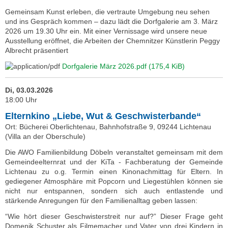
Gemeinsam Kunst erleben, die vertraute Umgebung neu sehen
und ins Gespräch kommen – dazu lädt die Dorfgalerie am 3. März
2026 um 19.30 Uhr ein. Mit einer Vernissage wird unsere neue
Ausstellung eröffnet, die Arbeiten der Chemnitzer Künstlerin Peggy
Albrecht präsentiert
Dorfgalerie März 2026.pdf
(175,4 KiB)
Di, 03.03.2026
18:00 Uhr
Elternkino „Liebe, Wut & Geschwisterbande“
Ort: Bücherei Oberlichtenau, Bahnhofstraße 9, 09244 Lichtenau
(Villa an der Oberschule)
Die AWO Familienbildung Döbeln veranstaltet gemeinsam mit dem
Gemeindeelternrat und der KiTa - Fachberatung der Gemeinde
Lichtenau zu o.g. Termin einen Kinonachmittag für Eltern. In
gediegener Atmosphäre mit Popcorn und Liegestühlen können sie
nicht nur entspannen, sondern sich auch entlastende und
stärkende Anregungen für den Familienalltag geben lassen:
“Wie hört dieser Geschwisterstreit nur auf?” Dieser Frage geht
Domenik Schuster als Filmemacher und Vater von drei Kindern in