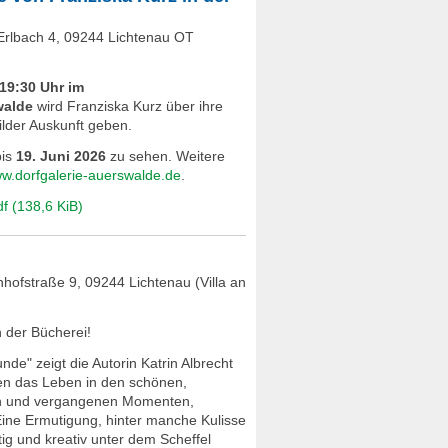
Erlbach 4, 09244 Lichtenau OT
 19:30 Uhr im
walde
wird Franziska Kurz über ihre
ilder Auskunft geben.
bis
19. Juni 2026
zu sehen. Weitere
w.dorfgalerie-auerswalde.de
.
df
(138,6 KiB)
hofstraße 9, 09244 Lichtenau (Villa an
n der Bücherei!
nde" zeigt die Autorin Katrin Albrecht
ten das Leben in den schönen,
en und vergangenen Momenten,
Eine Ermutigung, hinter manche Kulisse
g und kreativ unter dem Scheffel