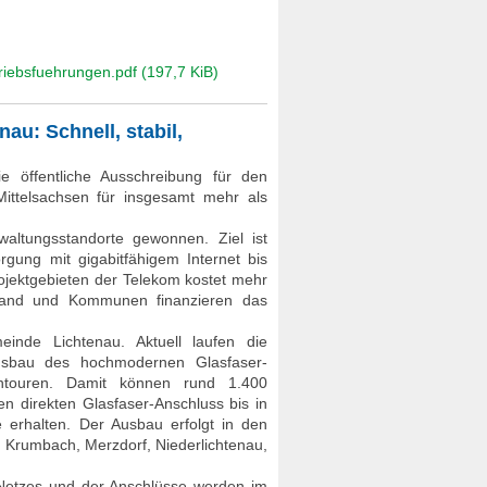
triebsfuehrungen.pdf
(197,7 KiB)
nau: Schnell, stabil,
e öffentliche Ausschreibung für den
ittelsachsen für insgesamt mehr als
altungsstandorte gewonnen. Ziel ist
rgung mit gigabitfähigem Internet bis
ojektgebieten der Telekom kostet mehr
 Land und Kommunen finanzieren das
einde Lichtenau. Aktuell laufen die
usbau des hochmodernen Glasfaser-
htouren. Damit können rund 1.400
 direkten Glasfaser-Anschluss bis in
erhalten. Der Ausbau erfolgt in den
, Krumbach, Merzdorf, Niederlichtenau,
 Netzes und der Anschlüsse werden im