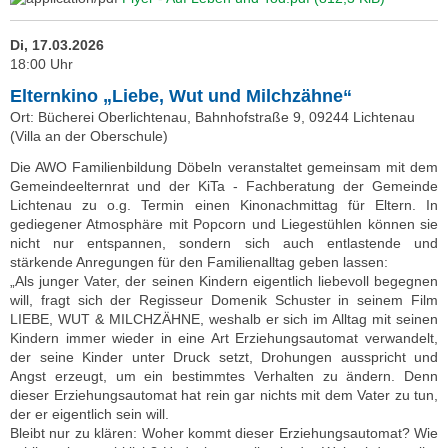
Di, 17.03.2026
18:00 Uhr
Elternkino „Liebe, Wut und Milchzähne“
Ort: Bücherei Oberlichtenau, Bahnhofstraße 9, 09244 Lichtenau
(Villa an der Oberschule)
Die AWO Familienbildung Döbeln veranstaltet gemeinsam mit dem
Gemeindeelternrat und der KiTa - Fachberatung der Gemeinde
Lichtenau zu o.g. Termin einen Kinonachmittag für Eltern. In
gediegener Atmosphäre mit Popcorn und Liegestühlen können sie
nicht nur entspannen, sondern sich auch entlastende und
stärkende Anregungen für den Familienalltag geben lassen:
„Als junger Vater, der seinen Kindern eigentlich liebevoll begegnen
will, fragt sich der Regisseur Domenik Schuster in seinem Film
LIEBE, WUT & MILCHZÄHNE, weshalb er sich im Alltag mit seinen
Kindern immer wieder in eine Art Erziehungsautomat verwandelt,
der seine Kinder unter Druck setzt, Drohungen ausspricht und
Angst erzeugt, um ein bestimmtes Verhalten zu ändern. Denn
dieser Erziehungsautomat hat rein gar nichts mit dem Vater zu tun,
der er eigentlich sein will.
Bleibt nur zu klären: Woher kommt dieser Erziehungsautomat? Wie