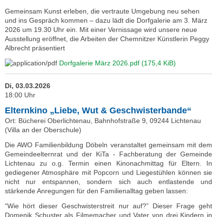
Gemeinsam Kunst erleben, die vertraute Umgebung neu sehen
und ins Gespräch kommen – dazu lädt die Dorfgalerie am 3. März
2026 um 19.30 Uhr ein. Mit einer Vernissage wird unsere neue
Ausstellung eröffnet, die Arbeiten der Chemnitzer Künstlerin Peggy
Albrecht präsentiert
Dorfgalerie März 2026.pdf
(175,4 KiB)
Di, 03.03.2026
18:00 Uhr
Elternkino „Liebe, Wut & Geschwisterbande“
Ort: Bücherei Oberlichtenau, Bahnhofstraße 9, 09244 Lichtenau
(Villa an der Oberschule)
Die AWO Familienbildung Döbeln veranstaltet gemeinsam mit dem
Gemeindeelternrat und der KiTa - Fachberatung der Gemeinde
Lichtenau zu o.g. Termin einen Kinonachmittag für Eltern. In
gediegener Atmosphäre mit Popcorn und Liegestühlen können sie
nicht nur entspannen, sondern sich auch entlastende und
stärkende Anregungen für den Familienalltag geben lassen:
“Wie hört dieser Geschwisterstreit nur auf?” Dieser Frage geht
Domenik Schuster als Filmemacher und Vater von drei Kindern in