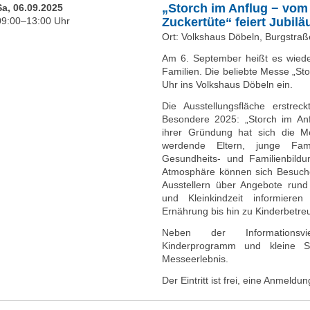
„Storch im Anflug − vom 
Sa, 06.09.2025
09:00–13:00 Uhr
Zuckertüte“ feiert Jubil
Ort: Volkshaus Döbeln, Burgstra
Am 6. September heißt es wiede
Familien. Die beliebte Messe „Sto
Uhr ins Volkshaus Döbeln ein.
Die Ausstellungsfläche erstre
Besondere 2025: „Storch im Anflu
ihrer Gründung hat sich die M
werdende Eltern, junge Fam
Gesundheits- und Familienbildun
Atmosphäre können sich Besuche
Ausstellern über Angebote run
und Kleinkindzeit informier
Ernährung bis hin zu Kinderbetre
Neben der Informationsvie
Kinderprogramm und kleine 
Messeerlebnis.
Der Eintritt ist frei, eine Anmeldung