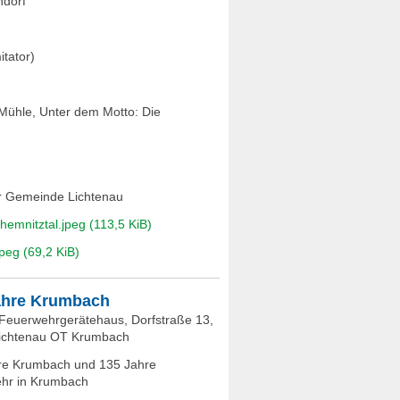
ndorf
tator)
Mühle, Unter dem Motto: Die
er Gemeinde Lichtenau
Chemnitztal.jpeg
(113,5 KiB)
jpeg
(69,2 KiB)
ahre Krumbach
 Feuerwehrgerätehaus, Dorfstraße 13,
ichtenau OT Krumbach
re Krumbach und 135 Jahre
hr in Krumbach