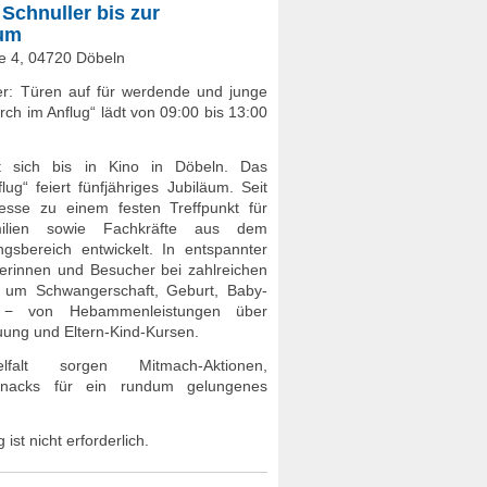
Schnuller bis zur
äum
ße 4, 04720 Döbeln
r: Türen auf für werdende und junge
rch im Anflug“ lädt von 09:00 bis 13:00
ckt sich bis in Kino in Döbeln. Das
g“ feiert fünfjähriges Jubiläum. Seit
esse zu einem festen Treffpunkt für
ilien sowie Fachkräfte aus dem
gsbereich entwickelt. In entspannter
rinnen und Besucher bei zahlreichen
d um Schwangerschaft, Geburt, Baby-
en − von Hebammenleistungen über
uung und Eltern-Kind-Kursen.
lfalt sorgen Mitmach-Aktionen,
Snacks für ein rundum gelungenes
 ist nicht erforderlich.