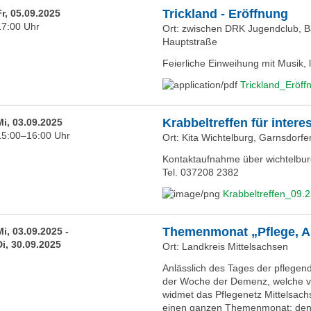
Trickland - Eröffnung
Fr, 05.09.2025
17:00 Uhr
Ort: zwischen DRK Jugendclub, B
Hauptstraße
Feierliche Einweihung mit Musik,
Trickland_Eröf
Krabbeltreffen für intere
Mi, 03.09.2025
15:00–16:00 Uhr
Ort: Kita Wichtelburg, Garnsdorf
Kontaktaufnahme über wichtelbur
Tel. 037208 2382
Krabbeltreffen_09.
Themenmonat „Pflege, A
Mi, 03.09.2025 -
Di, 30.09.2025
Ort: Landkreis Mittelsachsen
Anlässlich des Tages der pflege
der Woche der Demenz, welche vom
widmet das Pflegenetz Mittelsac
einen ganzen Themenmonat: den A