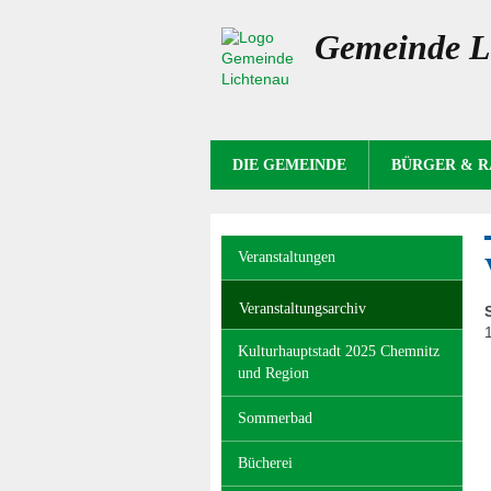
Gemeinde L
NAVIGATION
DIE GEMEINDE
BÜRGER & 
ÜBERSPRINGEN
Navigation
Veranstaltungen
überspringen
Veranstaltungsarchiv
Kulturhauptstadt 2025 Chemnitz
und Region
Sommerbad
Bücherei