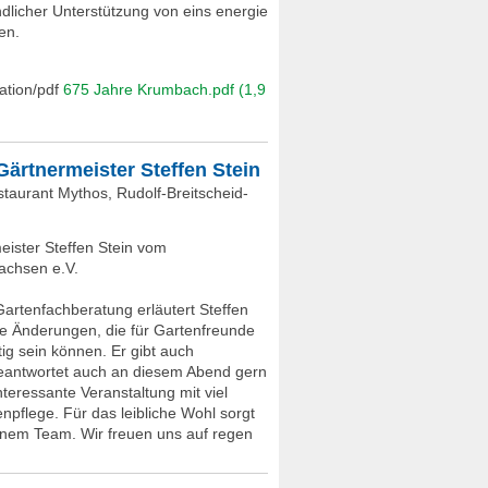
ndlicher Unterstützung von eins energie
en.
675 Jahre Krumbach.pdf
(1,9
ärtnermeister Steffen Stein
staurant Mythos, Rudolf-Breitscheid-
ister Steffen Stein vom
chsen e.V.
Gartenfachberatung erläutert Steffen
e Änderungen, die für Gartenfreunde
g sein können. Er gibt auch
beantwortet auch an diesem Abend gern
nteressante Veranstaltung mit viel
flege. Für das leibliche Wohl sorgt
inem Team. Wir freuen uns auf regen