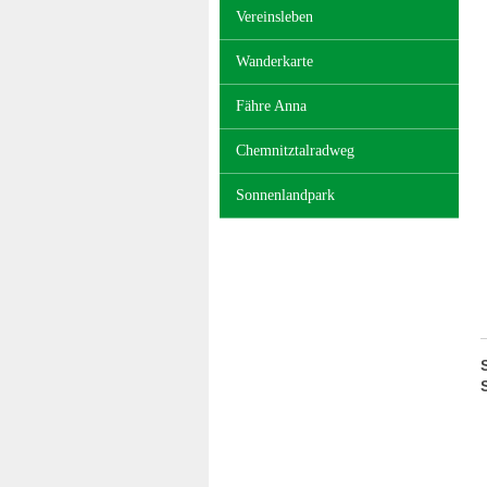
Vereinsleben
Wanderkarte
Fähre Anna
Chemnitztalradweg
Sonnenlandpark