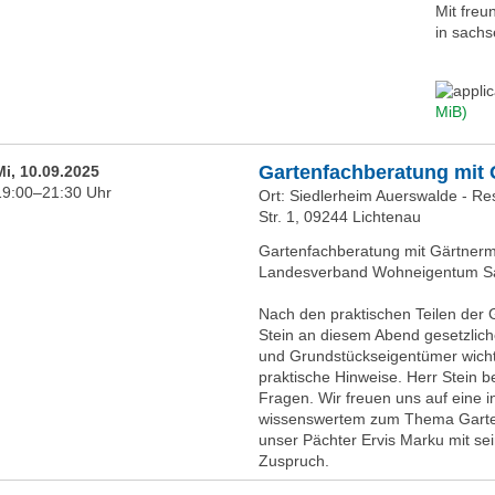
Mit freu
in sachs
MiB)
Gartenfachberatung mit G
Mi, 10.09.2025
19:00–21:30 Uhr
Ort: Siedlerheim Auerswalde - Re
Str. 1, 09244 Lichtenau
Gartenfachberatung mit Gärtnerme
Landesverband Wohneigentum Sa
Nach den praktischen Teilen der 
Stein an diesem Abend gesetzlich
und Grundstückseigentümer wichti
praktische Hinweise. Herr Stein 
Fragen. Wir freuen uns auf eine i
wissenswertem zum Thema Gartenp
unser Pächter Ervis Marku mit se
Zuspruch.