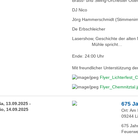
Brass- und Swing-Orchester Otte
DJ Nico
Jörg Hammerschmidt (Stimmenimi
De Erbschleicher
Lasershow, Geschichte der alten 
Mühle spricht…
Ende: 24:00 Uhr
Mit freundlicher Unterstützung d
Flyer_Lichterfest_
Flyer_Chemnitztal.
675 J
Sa, 13.09.2025 -
So, 14.09.2025
Ort: Am
09244 L
675 Jah
Feuerwe