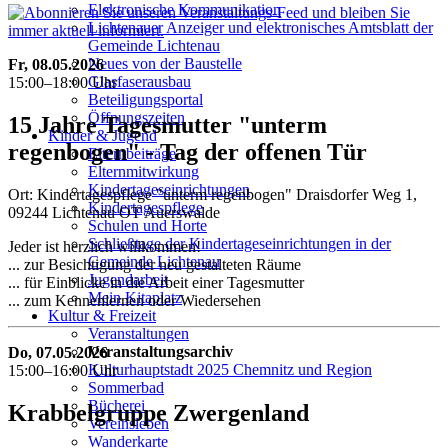
Elektronische Kommunikation
Lichtenauer Anzeiger und elektronisches Amtsblatt der
Gemeinde Lichtenau
Neues von der Baustelle
Fr, 08.05.2026
Glasfaserausbau
15:00–18:00 Uhr
Beteiligungsportal
Öffnungszeiten
15 Jahre Tagesmutter "unterm
Kinder & Jugend
regenbogen" - Tag der offenen Tür
Elternbeiträge
Elternmitwirkung
Kindertageseinrichtungen
Ort: Kindertagespflege "unterm regenbogen" Draisdorfer Weg 1,
Kindertagespflege
09244 Lichtenau OT Auerswalde
Schulen und Horte
Schließtage der Kindertageseinrichtungen in der
Jeder ist herzlich willkommen!
Gemeinde Lichtenau
... zur Besichtigung der neu gestalteten Räume
Jugendarbeit
... für Einblicke in die Arbeit einer Tagesmutter
Mein Kitaplatz
... zum Kennenlernen oder Wiedersehen
Kultur & Freizeit
Veranstaltungen
Veranstaltungsarchiv
Do, 07.05.2026
Kulturhauptstadt 2025 Chemnitz und Region
15:00–16:00 Uhr
Sommerbad
Bücherei
Krabbelgruppe Zwergenland
Vereinsleben
Wanderkarte