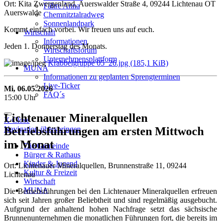
Ort: Kita Zwergenland, Auerswalder Straße 4, 09244 Lichtenau OT
Fähre Anna
Auerswalde
Chemnitztalradweg
Sonnenlandpark
Kommt einfach vorbei. Wir freuen uns auf euch.
Wirtschaft
Informationen
Jeden 1. Donnerstag des Monats.
Wirtschaftsforum
Unternehmensplattform
Krabbelgruppe 05_26.jpg
(185,1 KiB)
MUNA
Informationen zu geplanten Sprengterminen
Live-Ticker
Mi, 06.05.2026
FAQ´s
15:00 Uhr
Lichtenauer Mineralquellen
X Close
Navigation überspringen
Betriebsführungen am ersten Mittwoch
im Monat
Die Gemeinde
Bürger & Rathaus
Kinder & Jugend
Ort: Lichtenauer Mineralquellen, Brunnenstraße 11, 09244
Kultur & Freizeit
Lichtenau
Wirtschaft
MUNA
Die Betriebsführungen bei den Lichtenauer Mineralquellen erfreuen
sich seit Jahren großer Beliebtheit und sind regelmäßig ausgebucht.
Aufgrund der anhaltend hohen Nachfrage setzt das sächsische
Brunnenunternehmen die monatlichen Führungen fort, die bereits im