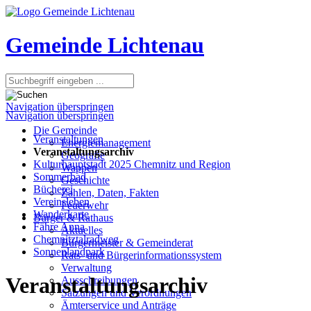
Gemeinde Lichtenau
Navigation überspringen
Navigation überspringen
Die Gemeinde
Veranstaltungen
Energiemanagement
Veranstaltungsarchiv
Geografie
Kulturhauptstadt 2025 Chemnitz und Region
Wappen
Sommerbad
Geschichte
Bücherei
Zahlen, Daten, Fakten
Vereinsleben
Feuerwehr
Wanderkarte
Bürger & Rathaus
Fähre Anna
Aktuelles
Chemnitztalradweg
Bürgermeister & Gemeinderat
Sonnenlandpark
Rats- und Bürgerinformationssystem
Verwaltung
Veranstaltungsarchiv
Ausschreibungen
Satzungen und Verordnungen
Ämterservice und Anträge