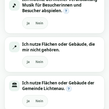
– Öffnungszeiten richten sich nach
🎵
Musik für Besucherinnen und
dem Festsetzungsbescheid,
Besucher abspielen.
?
Erlaubnis zur Beschäftigung an
Sonn- und Feiertagen,
Ja
Nein
Möglichkeit zur Abgabe von Speisen
und Getränken nach § 68a GewO.
Ich nutze Flächen oder Gebäude, die
📍
mir nicht gehören.
Verstanden, Check starten
Ja
Nein
Ich nutze Flächen oder Gebäude der
🏛️
Gemeinde Lichtenau.
?
Ja
Nein