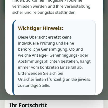
finden. So können mögliche Probleme
vermieden werden und Ihre Veranstaltung
sicher und reibungslos stattfinden.
Wichtiger Hinweis:
🖨️ Druckbar
Ergebnisliste als Checkliste ausgeben.
Diese Übersicht ersetzt keine
individuelle Prüfung und keine
behördliche Genehmigung. Ob und
📬 Kontaktfähig
welche Anzeige-, Genehmigungs- oder
E-Mail-Adressen und Anlaufstellen direkt sichtbar.
Abstimmungspflichten bestehen, hängt
immer vom konkreten Einzelfall ab.
Bitte wenden Sie sich bei
⚠️ Orientierung
Unsicherheiten frühzeitig an die jeweils
Keine Rechtsberatung, aber ein sehr guter Start.
zuständige Stelle.
Ihr Fortschritt