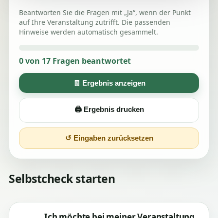
Grundsätzliches:
Beantworten Sie die Fragen mit „Ja“, wenn der Punkt
Volksfeste, Marktveranstaltungen wie
auf Ihre Veranstaltung zutrifft. Die passenden
Messen, Ausstellungen, Groß-,
Hinweise werden automatisch gesammelt.
Wochen-, Spezial- und Jahrmärkte
können gemäß § 69 GewO durch
0 von 17 Fragen beantwortet
Festsetzungsbescheid der zuständigen
Behörde offiziell festgesetzt werden.
🧾 Ergebnis anzeigen
Die Festsetzung hat zur Folge, dass
🖨️ Ergebnis drucken
folgende Marktprivilegien entstehen:
Befreiung von Vorschriften des
↺ Eingaben zurücksetzen
stehenden Gewerbes, also keine
Gewerbeanzeige,
Befreiung von der
Selbstcheck starten
Reisegewerbekartenpflicht, soweit
die Tätigkeit vom Markt umfasst ist,
Befreiung vom Ladenöffnungsgesetz
Ich möchte bei meiner Veranstaltung