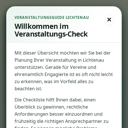
VERANSTALTUNGSGUIDE LICHTENAU
×
Veranstaltungsguide der Gemeinde Lichtenau
Willkommen im
Was muss ich für
Veranstaltungs-Check
meine Veranstaltung
beachten?
Mit dieser Übersicht möchten wir Sie bei der
Planung Ihrer Veranstaltung in Lichtenau
Ein einfacher Selbstcheck für Vereine,
unterstützen. Gerade für Vereine und
Initiativen und Veranstalter. Klicken Sie an,
ehrenamtlich Engagierte ist es oft nicht leicht
was auf Ihre Veranstaltung zutrifft – am Ende
zu erkennen, was im Vorfeld alles zu
erhalten Sie eine persönliche To-do-Liste.
beachten ist.
Die Checkliste hilft Ihnen dabei, einen
Überblick zu gewinnen, rechtliche
Anforderungen besser einzuordnen und
frühzeitig die richtigen Ansprechpartner zu